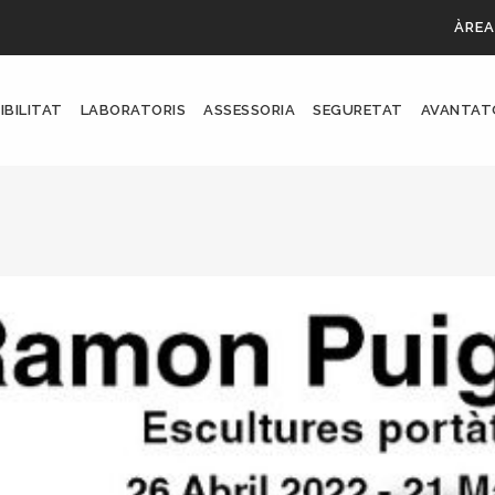
ÀREA
IBILITAT
LABORATORIS
ASSESSORIA
SEGURETAT
AVANTAT