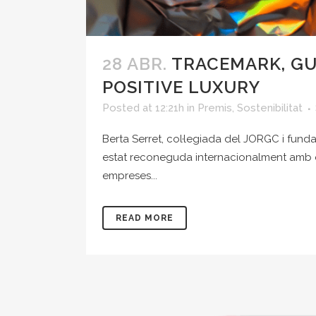
28 ABR.
TRACEMARK, GU
POSITIVE LUXURY
Posted at 12:21h
in
Premis
,
Sostenibilitat
Berta Serret, col·legiada del JORGC i funda
estat reconeguda internacionalment amb el 
empreses...
READ MORE