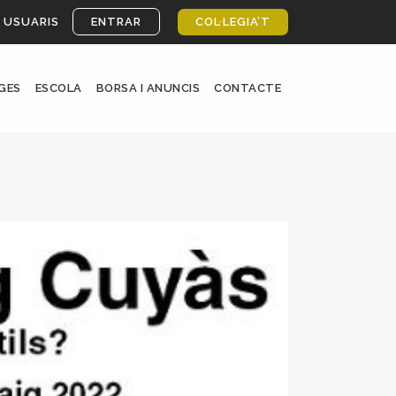
 USUARIS
ENTRAR
COL·LEGIA’T
GES
ESCOLA
BORSA I ANUNCIS
CONTACTE