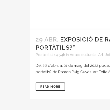
29 ABR.
EXPOSICIÓ DE 
PORTÀTILS?”
Posted at 14:54h
in
Actes culturals
,
Art
,
Jo
Del 26 d'abril al 21 de maig del 2022 podeu 
portàtils? de Ramon Puig Cuyàs. Art Enllà é
READ MORE