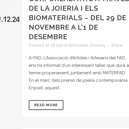
DE LA JOIERIA I ELS
BIOMATERIALS – DEL 29 DE
NOVEMBRE A L’1 DE
DESEMBRE
Posted at 18:45h
in
Artesania
,
Disseny
Share
A-FAD, L'Associació d’Artistes i Artesans del FAD,
ens ha informat d'un interessant taller que durà a
terme properament, juntament amb MATERFAD.
En el marc dels premis de joieria contemporània
Enjoia’t, aquest...
READ MORE