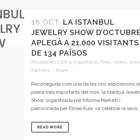
16 OCT.
LA ISTANBUL
JEWELRY SHOW D’OCTUBR
APLEGÀ A 21.000 VISITANTS
DE 134 PAÏSOS
Posted at 17:27h
in
Exportació
,
Fires
,
Joiers
,
Joie
Partners
Share
Reconeguda com una de les cinc exposicions d
joieria més importants del món, la Istanbul Jewel
Show, organitzada per Informa Markets i
patrocinada per Elmas Kule, va celebrar la seva...
READ MORE