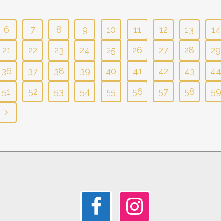
6
7
8
9
10
11
12
13
14
21
22
23
24
25
26
27
28
29
36
37
38
39
40
41
42
43
44
51
52
53
54
55
56
57
58
59