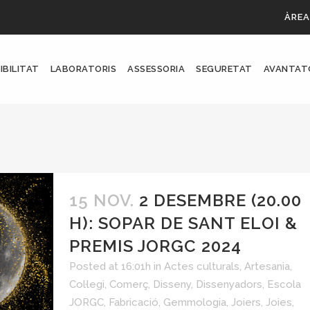
ÀREA
IBILITAT
LABORATORIS
ASSESSORIA
SEGURETAT
AVANTAT
15 NOV.
2 DESEMBRE (20.00
H): SOPAR DE SANT ELOI &
PREMIS JORGC 2024
Posted at 16:01h
in
Actes culturals
,
Artesania
,
Col·legi
,
Comerç
,
Disseny
,
Dissenyadors
,
Escola
JORGC
,
Fabricació
,
Gemmologia
,
Joiers
,
Joies
,