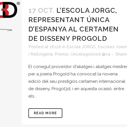
17 OCT.
L’ESCOLA JORGC,
REPRESENTANT ÚNICA
D’ESPANYA AL CERTAMEN
DE DISSENY PROGOLD
Posted at 16:11h
in
Escola JORGC
,
Escoles Joieri
i Rellotgeria
,
Premis
,
Uncategorized @ca
Share
El conegut proveïdor d'aliatges i aliatges mestre
per a joieria Progold ha convocat la novena
edició del seu prestigiós certamen internacional
de disseny, Progol3d, i en aquesta ocasió, entre
els...
READ MORE