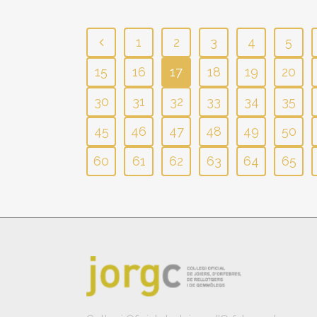
1
2
3
4
5
15
16
17
18
19
20
30
31
32
33
34
35
45
46
47
48
49
50
60
61
62
63
64
65