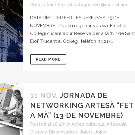
Premis
,
Sant Eloi
,
Uncategorized @ca
Share
DATA LÍMIT PER FER LES RESERVES: 25 DE
NOVEMBRE Podeu registrar-vos via: Email al
Col·legi clicant aquí: Reserva per a la "Nit de Sant
Eloi" Trucant al Col·legi: telèfon 93 217...
READ MORE
11 NOV.
JORNADA DE
NETWORKING ARTESÀ “FET
A MÀ” (13 DE NOVEMBRE)
Posted at 18:27h
in
Actes culturals
,
Artesania
,
Disseny
,
Dissenyadors
,
Joiers
,
Joies
,