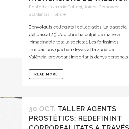
Posted at 17:11h
in
Col·legi
,
Joiers
,
Persones
,
Solidaritat
Share
Benvolguts col·legiats i col·legiades, La tragèdia
del passat 29 d’octubre ha colpit de manera
inimaginable tota la societat. Les fortíssimes
inundacions que han devastat la zona de
València, provocant importants danys personals..
READ MORE
30 OCT.
TALLER AGENTS
PROSTÈTICS: REDEFININT
CORPOREALITATS A TRAVÉ