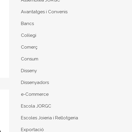
Assemblea JORGC
Avantatges i Convenis
Bancs
Col·legi
Comerç
Consum
Disseny
Dissenyadors
e-Commerce
Escola JORGC
Escoles Joieria i Rellotgeria
A
Exportació