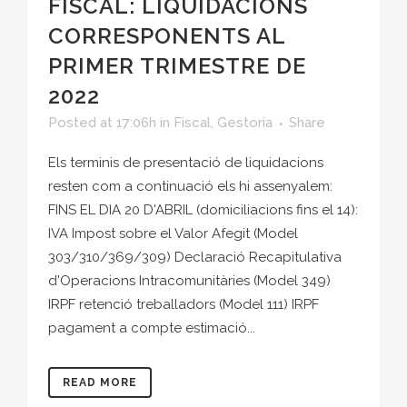
FISCAL: LIQUIDACIONS
CORRESPONENTS AL
PRIMER TRIMESTRE DE
2022
Posted at 17:06h
in
Fiscal
,
Gestoria
Share
Els terminis de presentació de liquidacions
resten com a continuació els hi assenyalem:
FINS EL DIA 20 D'ABRIL (domiciliacions fins el 14):
IVA Impost sobre el Valor Afegit (Model
303/310/369/309) Declaració Recapitulativa
d'Operacions Intracomunitàries (Model 349)
IRPF retenció treballadors (Model 111) IRPF
pagament a compte estimació...
READ MORE